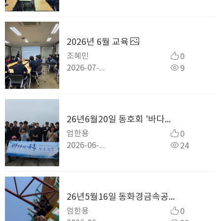
2026년 6월 교육
조혜민
0
2026-07-14
9
26년6월20일 동호회 '바다의 유혹' 출조
엄한용
0
2026-06-22
24
26년5월16일 동화경금속공업 동호회 '바다의 유혹' 삽교호 관광단지 봄 나들이
엄한용
0