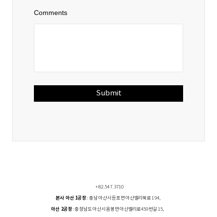
Comments
Submit
+82.547.3710
본사 아산 1공장
: 충남 아산시 둔포면 아산밸리북로 194,
아산 2공장
: 충청남도 아산시 음봉면 아산밸리로459번길 15,