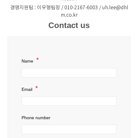
경영지원팀 : 이우형팀장 / 010-2167-6003 / uh.lee@dhl
m.co.kr
Contact us
Name
Email
Phone number